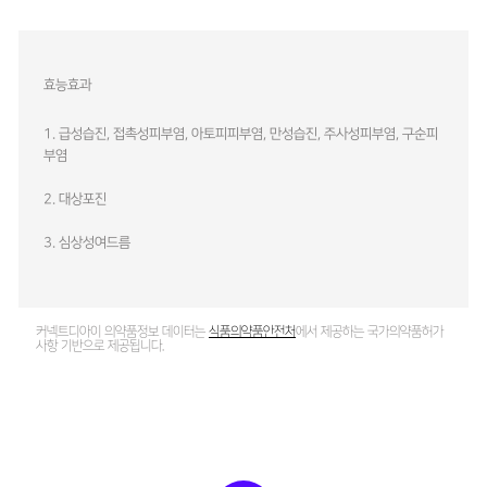
효능효과
1. 급성습진, 접촉성피부염, 아토피피부염, 만성습진, 주사성피부염, 구순피
부염
2. 대상포진
3. 심상성여드름
커넥트디아이 의약품정보 데이터는
식품의약품안전처
에서 제공하는 국가의약품허가
사항 기반으로 제공됩니다.