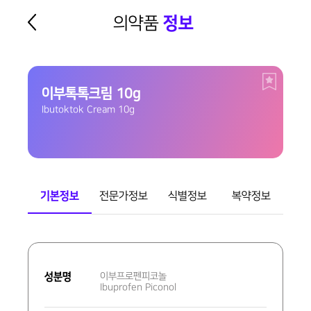
의약품
정보
이부톡톡크림 10g
Ibutoktok Cream 10g
기본정보
전문가정보
식별정보
복약정보
기
본
성분명
이부프로펜피코놀
정
Ibuprofen Piconol
보