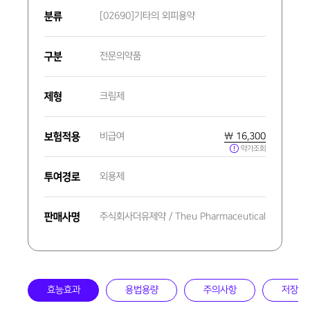
분류
[02690]기타의 외피용약
구분
전문의약품
제형
크림제
보험적용
비급여
₩ 16,300
약가조회
투여경로
외용제
판매사명
주식회사더유제약 / Theu Pharmaceutical
효능효과
용법용량
주의사항
저장방