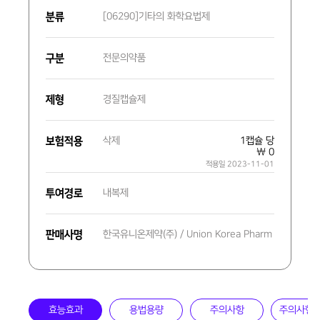
분류
[06290]기타의 화학요법제
구분
전문의약품
제형
경질캡슐제
보험적용
삭제
1캡슐 당
₩ 0
적용일 2023-11-01
투여경로
내복제
판매사명
한국유니온제약(주) / Union Korea Pharm
효능효과
용법용량
주의사항
주의사항(