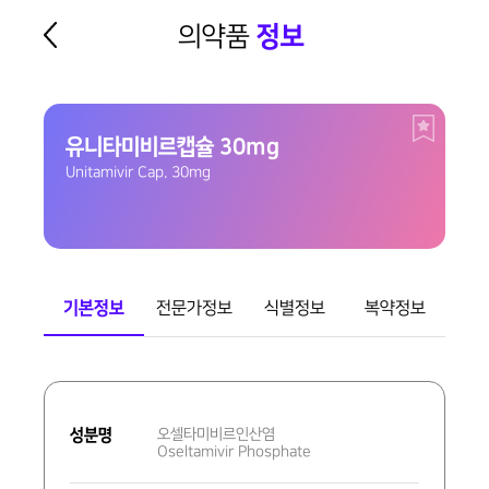
의약품
정보
유니타미비르캡슐 30mg
Unitamivir Cap. 30mg
기본정보
전문가정보
식별정보
복약정보
기
본
성분명
오셀타미비르인산염
정
Oseltamivir Phosphate
보