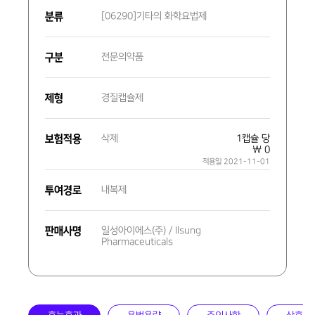
분류
[06290]기타의 화학요법제
구분
전문의약품
제형
경질캡슐제
보험적용
삭제
1캡슐 당
₩ 0
적용일 2021-11-01
투여경로
내복제
판매사명
일성아이에스(주) / Ilsung
Pharmaceuticals