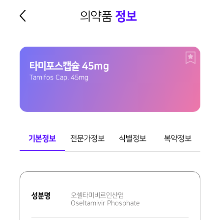
의약품
정보
타미포스캡슐 45mg
Tamifos Cap. 45mg
기본정보
전문가정보
식별정보
복약정보
기
본
성분명
오셀타미비르인산염
정
Oseltamivir Phosphate
보