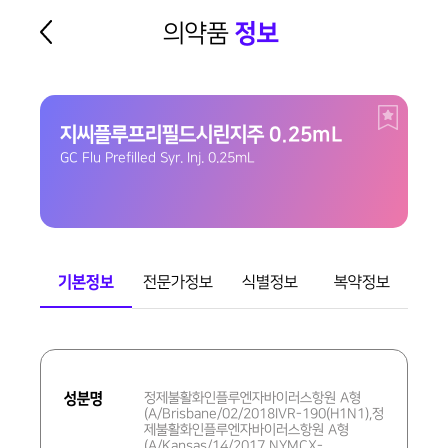
의약품
정보
지씨플루프리필드시린지주 0.25mL
GC Flu Prefilled Syr. Inj. 0.25mL
기본정보
전문가정보
식별정보
복약정보
기
본
성분명
정제불활화인플루엔자바이러스항원 A형
정
(A/Brisbane/02/2018IVR-190(H1N1),정
보
제불활화인플루엔자바이러스항원 A형
(A/Kansas/14/2017 NYMCX-