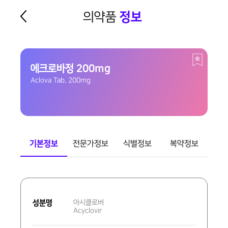
의약품
정보
에크로바정 200mg
Aclova Tab. 200mg
기본정보
전문가정보
식별정보
복약정보
기
본
성분명
아시클로버
정
Acyclovir
보