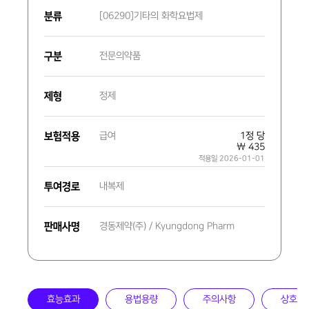
분류
[06290]기타의 화학요법제
구분
전문의약품
제형
정제
보험적용
급여
1정 당
₩ 435
적용일 2026-01-01
투여경로
내복제
판매사명
경동제약(주) / Kyungdong Pharm
효능효과
용법용량
주의사항
상호작