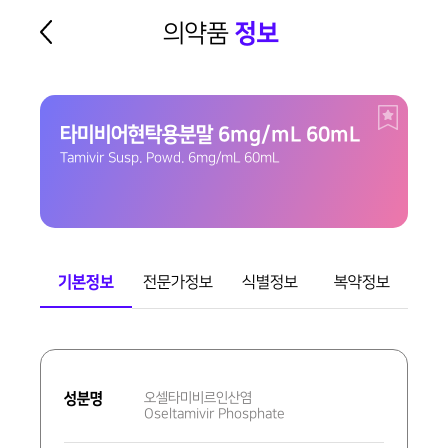
의약품
정보
타미비어현탁용분말 6mg/mL 60mL
Tamivir Susp. Powd. 6mg/mL 60mL
기본정보
전문가정보
식별정보
복약정보
기
본
성분명
오셀타미비르인산염
정
Oseltamivir Phosphate
보