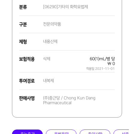
분류
[06290]기타의 화학요법제
구분
전문의약품
제형
내용산제
보험적용
삭제
60(1)mL/병 당
₩ 0
적용일 2021-11-01
투여경로
내복제
판매사명
(주)종근당 / Chong Kun Dang
Pharmaceutical