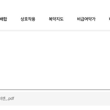
배합
상호작용
복약지도
비급여약가
센_.pdf