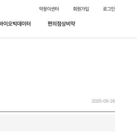
약꿍이센터
회원가입
로그인
바이오빅데이터
편의점상비약
2025-09-26