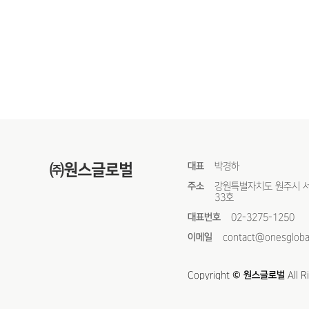
㈜원스글로벌
대표
박경하
주소
강원특별자치도 원주시 서원
33호
대표번호
02-3275-1250
이메일
contact@onesgloba
Copyright
© 원스글로벌
All R